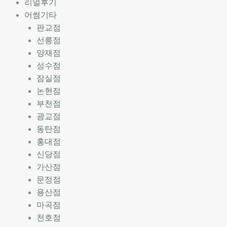
리얼후기
어썸기타
판교점
선릉점
양재점
성수점
잠실점
논현점
부천점
광교점
동탄점
홍대점
신당점
가산점
문정점
용산점
마곡점
천호점