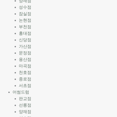
양재점
성수점
잠실점
논현점
부천점
홍대점
신당점
가산점
문정점
용산점
마곡점
천호점
종로점
서초점
어썸드럼
판교점
선릉점
양재점