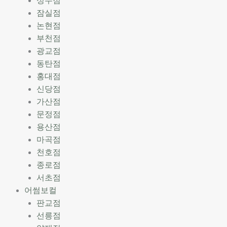
성수점
잠실점
논현점
부천점
광교점
동탄점
홍대점
신당점
가산점
문정점
용산점
마곡점
천호점
종로점
서초점
어썸보컬
판교점
선릉점