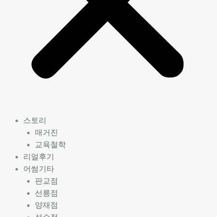
스토리
매거진
교육철학
리얼후기
어썸기타
판교점
선릉점
양재점