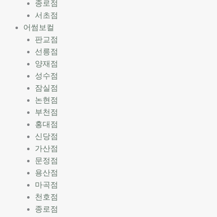
종로점
서초점
어썸보컬
판교점
선릉점
양재점
성수점
잠실점
논현점
부천점
홍대점
신당점
가산점
문정점
용산점
마곡점
천호점
종로점