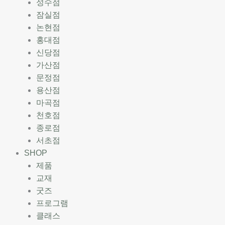
성수점
잠실점
논현점
홍대점
신당점
가산점
문정점
용산점
마곡점
천호점
종로점
서초점
SHOP
제품
교재
굿즈
프로그램
클래스