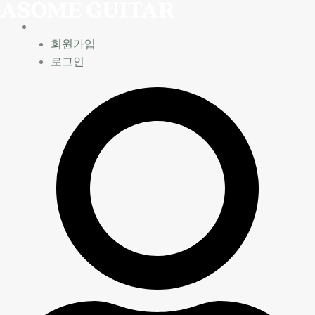
콘
텐
츠
회원가입
로
로그인
건
너
뛰
기