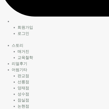
회원가입
로그인
스토리
매거진
교육철학
리얼후기
어썸기타
판교점
선릉점
양재점
성수점
잠실점
논현점