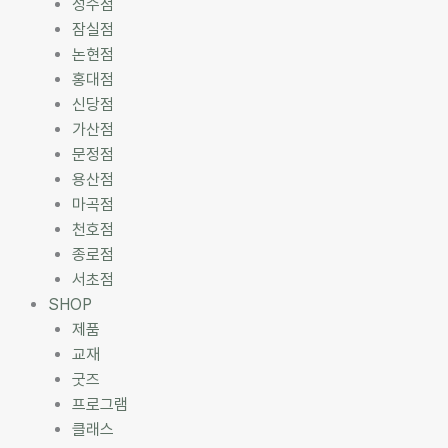
성수점
잠실점
논현점
홍대점
신당점
가산점
문정점
용산점
마곡점
천호점
종로점
서초점
SHOP
제품
교재
굿즈
프로그램
클래스