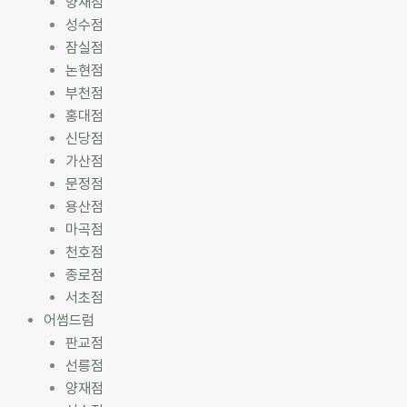
양재점
성수점
잠실점
논현점
부천점
홍대점
신당점
가산점
문정점
용산점
마곡점
천호점
종로점
서초점
어썸드럼
판교점
선릉점
양재점