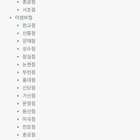
종로점
서초점
어썸보컬
판교점
선릉점
양재점
성수점
잠실점
논현점
부천점
홍대점
신당점
가산점
문정점
용산점
마곡점
천호점
종로점