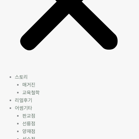
스토리
매거진
교육철학
리얼후기
어썸기타
판교점
선릉점
양재점