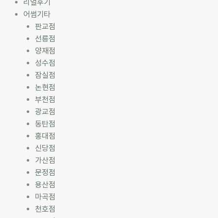
리얼후기
어썸기타
판교점
선릉점
양재점
성수점
잠실점
논현점
부천점
광교점
동탄점
홍대점
신당점
가산점
문정점
용산점
마곡점
천호점