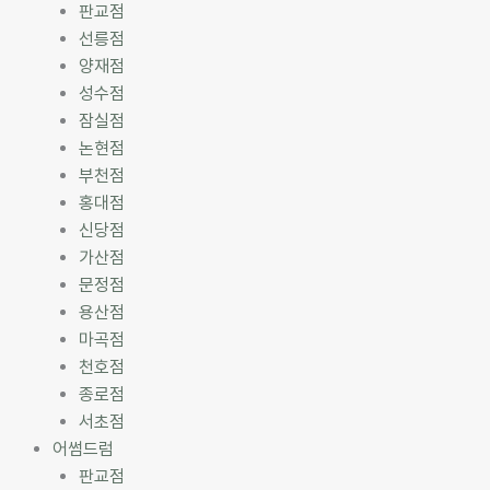
판교점
선릉점
양재점
성수점
잠실점
논현점
부천점
홍대점
신당점
가산점
문정점
용산점
마곡점
천호점
종로점
서초점
어썸드럼
판교점