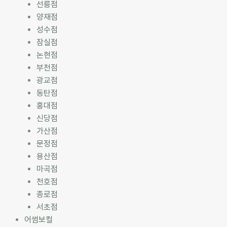
선릉점
양재점
성수점
잠실점
논현점
부천점
광교점
동탄점
홍대점
신당점
가산점
문정점
용산점
마곡점
천호점
종로점
서초점
어썸보컬