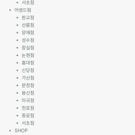
서초점
어썸드럼
판교점
선릉점
양재점
성수점
잠실점
논현점
홍대점
신당점
가산점
문정점
용산점
마곡점
천호점
종로점
서초점
SHOP