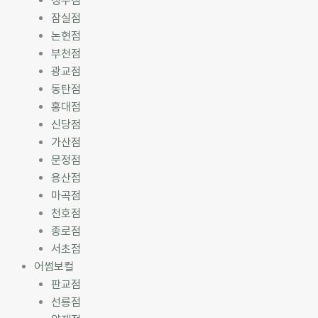
성수점
잠실점
논현점
부천점
광교점
동탄점
홍대점
신당점
가산점
문정점
용산점
마곡점
천호점
종로점
서초점
어썸보컬
판교점
선릉점