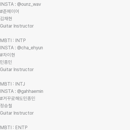
INSTA : @ounz_wav
#준메이어
김채현
Guitar Instructor
MBTI : INTP
INSTA : @cha_ehyun
#차이현
민종민
Guitar Instructor
MBTI : INTJ
INSTA : @gahhaemin
#거꾸로해도민종민
정승철
Guitar Instructor
MBTI : ENTP