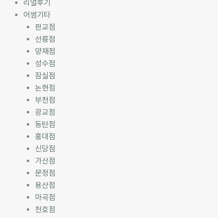
리얼후기
어썸기타
판교점
선릉점
양재점
성수점
잠실점
논현점
부천점
광교점
동탄점
홍대점
신당점
가산점
문정점
용산점
마곡점
천호점