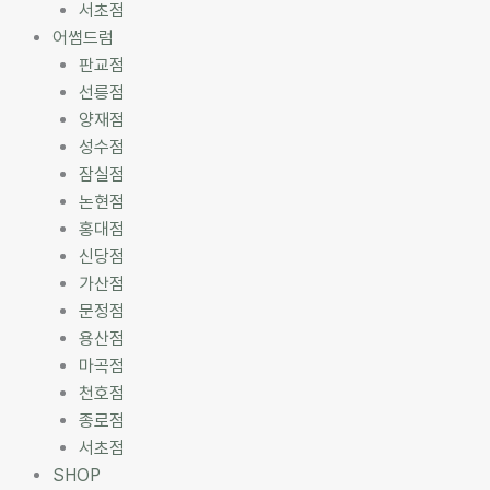
서초점
어썸드럼
판교점
선릉점
양재점
성수점
잠실점
논현점
홍대점
신당점
가산점
문정점
용산점
마곡점
천호점
종로점
서초점
SHOP