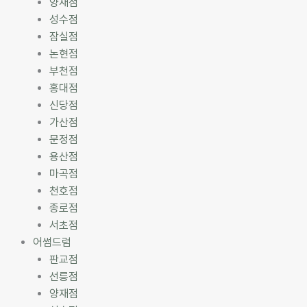
양재점
성수점
잠실점
논현점
부천점
홍대점
신당점
가산점
문정점
용산점
마곡점
천호점
종로점
서초점
어썸드럼
판교점
선릉점
양재점