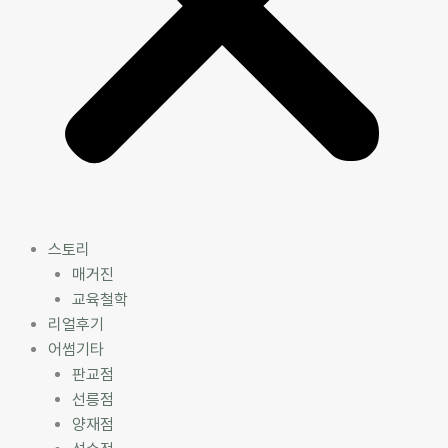
스토리
매거진
교육철학
리얼후기
어썸기타
판교점
선릉점
양재점