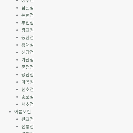
성수점
잠실점
논현점
부천점
광교점
동탄점
홍대점
신당점
가산점
문정점
용산점
마곡점
천호점
종로점
서초점
어썸보컬
판교점
선릉점