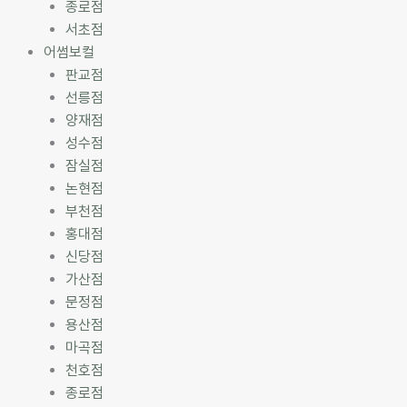
종로점
서초점
어썸보컬
판교점
선릉점
양재점
성수점
잠실점
논현점
부천점
홍대점
신당점
가산점
문정점
용산점
마곡점
천호점
종로점