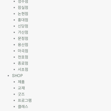
성수점
잠실점
논현점
홍대점
신당점
가산점
문정점
용산점
마곡점
천호점
종로점
서초점
SHOP
제품
교재
굿즈
프로그램
클래스