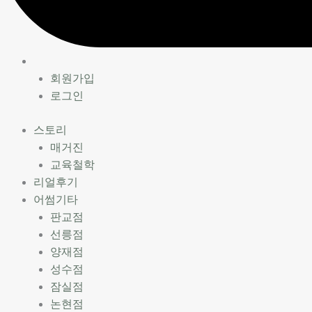
회원가입
로그인
스토리
매거진
교육철학
리얼후기
어썸기타
판교점
선릉점
양재점
성수점
잠실점
논현점