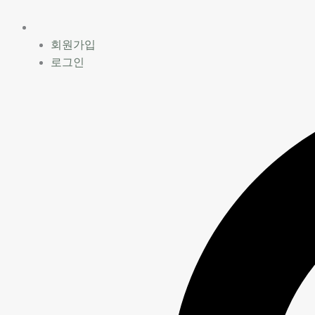
콘
텐
츠
회원가입
로
로그인
건
너
뛰
기