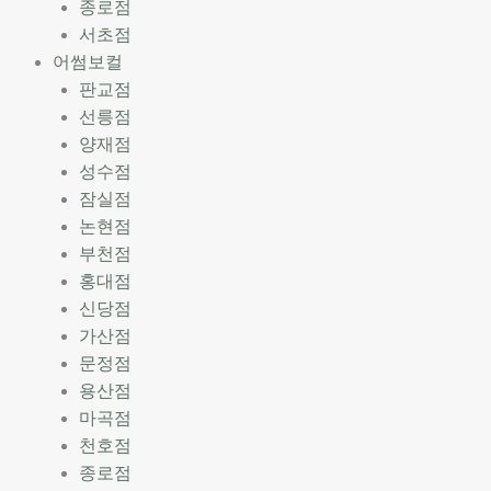
종로점
서초점
어썸보컬
판교점
선릉점
양재점
성수점
잠실점
논현점
부천점
홍대점
신당점
가산점
문정점
용산점
마곡점
천호점
종로점