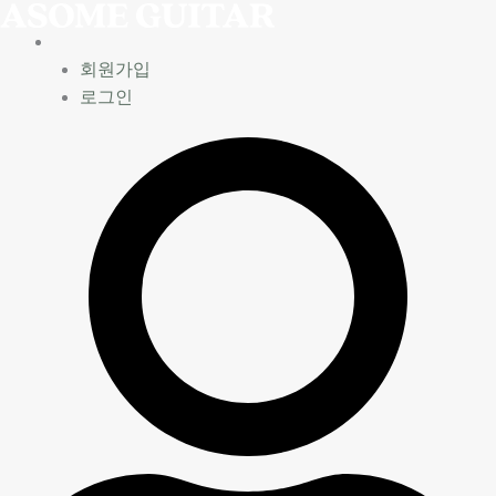
콘
텐
츠
회원가입
로
로그인
건
너
뛰
기