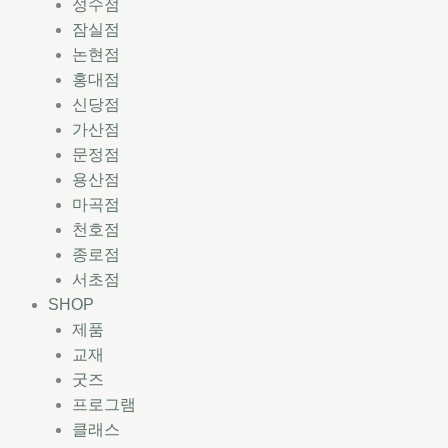
성수점
잠실점
논현점
홍대점
신당점
가산점
문정점
용산점
마곡점
천호점
종로점
서초점
SHOP
제품
교재
굿즈
프로그램
클래스