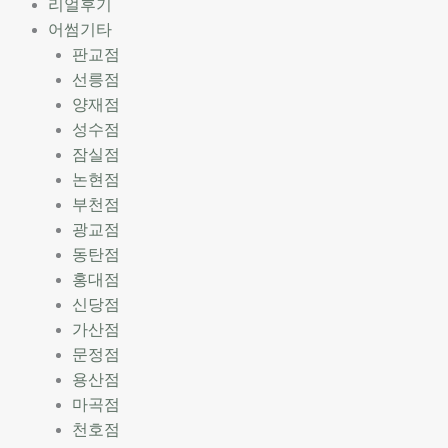
리얼후기
어썸기타
판교점
선릉점
양재점
성수점
잠실점
논현점
부천점
광교점
동탄점
홍대점
신당점
가산점
문정점
용산점
마곡점
천호점