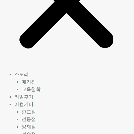
스토리
매거진
교육철학
리얼후기
어썸기타
판교점
선릉점
양재점