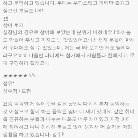
하고 운영하고 있습니다. 무대는 부담스럽고 파티만 즐기고
싶으신 분들도 OK!

참여 후기
실장님의 권유로 참여해 보았는데 분위기 미쳤네요!! 하이볼
도 만들어 주시고 피자도 넘 맛있었어요~! 신청자 분들에 한해
서 무대에도 설 수 있었는데, 저는 극 I라 보기만 해도 떨리더
라구요ㅎㅎ 다음번 파티에도 참가해서 사람들과 친해지고, 무
대 구경하러 갈게요~!
★
★
★
★
★
5/5
정유*
성수점 / 드럼
요즘 퍽퍽한 제 삶에 단비같은 곳입니다ㅎㅎ 혼자 음악하는
것 이상으로 함께 하는 음악은 몇배 더 재미 있네요. 같은 취미
를 공유하는 분들과 나누는 대화도 너무 재미있고 지점 파티
에 참여하고 나니 친해진 분들도 많이 생겨서 더 즐거운 어썸
생활을 하고 있습니다. 강주!!