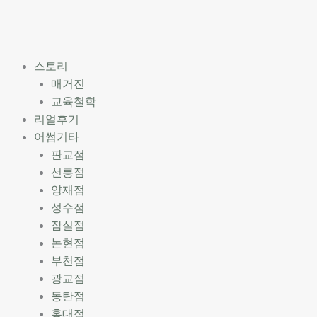
스토리
매거진
교육철학
리얼후기
어썸기타
판교점
선릉점
양재점
성수점
잠실점
논현점
부천점
광교점
동탄점
홍대점