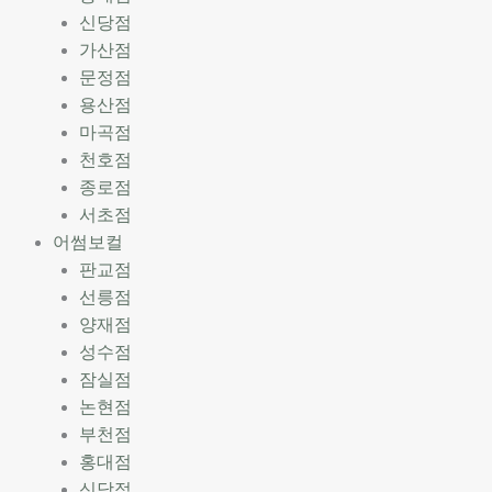
신당점
가산점
문정점
용산점
마곡점
천호점
종로점
서초점
어썸보컬
판교점
선릉점
양재점
성수점
잠실점
논현점
부천점
홍대점
신당점