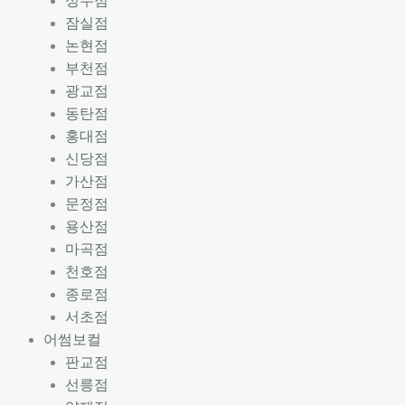
성수점
잠실점
논현점
부천점
광교점
동탄점
홍대점
신당점
가산점
문정점
용산점
마곡점
천호점
종로점
서초점
어썸보컬
판교점
선릉점