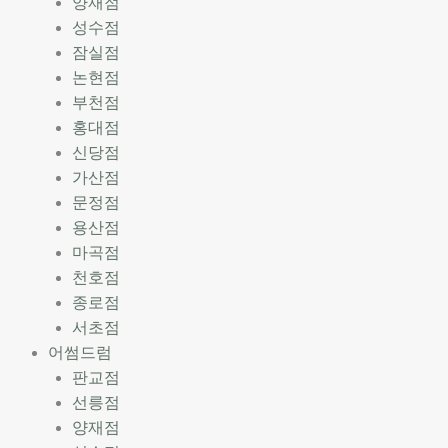
양재점
성수점
잠실점
논현점
부천점
홍대점
신당점
가산점
문정점
용산점
마곡점
천호점
종로점
서초점
어썸드럼
판교점
선릉점
양재점