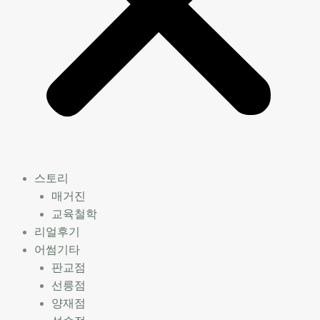
스토리
매거진
교육철학
리얼후기
어썸기타
판교점
선릉점
양재점