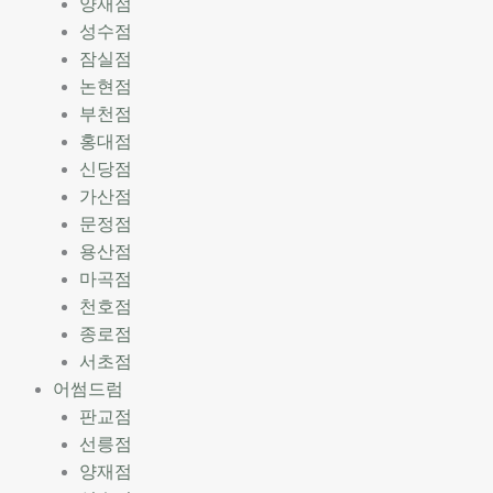
양재점
성수점
잠실점
논현점
부천점
홍대점
신당점
가산점
문정점
용산점
마곡점
천호점
종로점
서초점
어썸드럼
판교점
선릉점
양재점