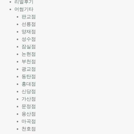
리얼후기
어썸기타
판교점
선릉점
양재점
성수점
잠실점
논현점
부천점
광교점
동탄점
홍대점
신당점
가산점
문정점
용산점
마곡점
천호점