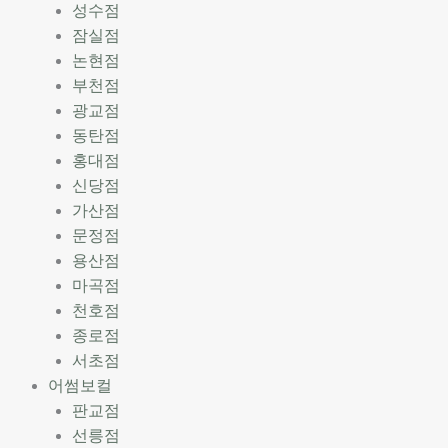
성수점
잠실점
논현점
부천점
광교점
동탄점
홍대점
신당점
가산점
문정점
용산점
마곡점
천호점
종로점
서초점
어썸보컬
판교점
선릉점