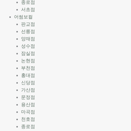
종로점
서초점
어썸보컬
판교점
선릉점
양재점
성수점
잠실점
논현점
부천점
홍대점
신당점
가산점
문정점
용산점
마곡점
천호점
종로점