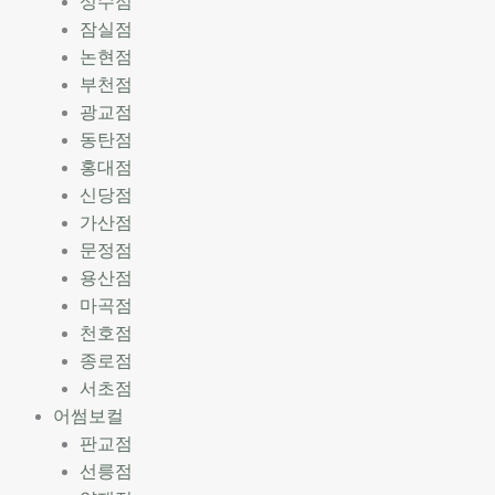
성수점
잠실점
논현점
부천점
광교점
동탄점
홍대점
신당점
가산점
문정점
용산점
마곡점
천호점
종로점
서초점
어썸보컬
판교점
선릉점