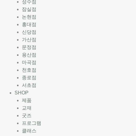
성수점
잠실점
논현점
홍대점
신당점
가산점
문정점
용산점
마곡점
천호점
종로점
서초점
SHOP
제품
교재
굿즈
프로그램
클래스