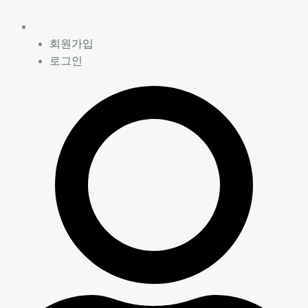
콘
텐
츠
회원가입
로
로그인
건
너
뛰
기