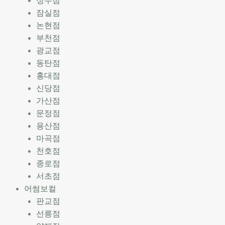
성수점
잠실점
논현점
부천점
광교점
동탄점
홍대점
신당점
가산점
문정점
용산점
마곡점
천호점
종로점
서초점
어썸보컬
판교점
선릉점