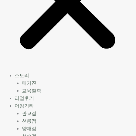
스토리
매거진
교육철학
리얼후기
어썸기타
판교점
선릉점
양재점