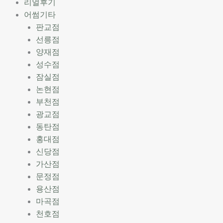
리얼후기
어썸기타
판교점
선릉점
양재점
성수점
잠실점
논현점
부천점
광교점
동탄점
홍대점
신당점
가산점
문정점
용산점
마곡점
천호점