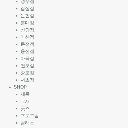
성수점
잠실점
논현점
홍대점
신당점
가산점
문정점
용산점
마곡점
천호점
종로점
서초점
SHOP
제품
교재
굿즈
프로그램
클래스