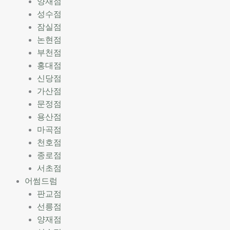
양재점
성수점
잠실점
논현점
부천점
홍대점
신당점
가산점
문정점
용산점
마곡점
천호점
종로점
서초점
어썸드럼
판교점
선릉점
양재점