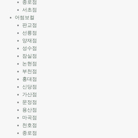
종로점
서초점
어썸보컬
판교점
선릉점
양재점
성수점
잠실점
논현점
부천점
홍대점
신당점
가산점
문정점
용산점
마곡점
천호점
종로점