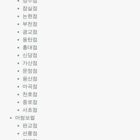
성수점
잠실점
논현점
부천점
광교점
동탄점
홍대점
신당점
가산점
문정점
용산점
마곡점
천호점
종로점
서초점
어썸보컬
판교점
선릉점