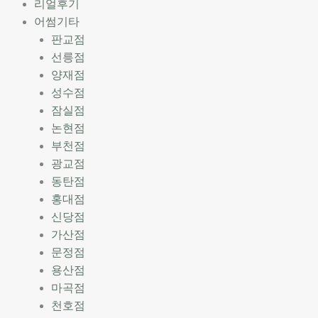
리얼후기
어썸기타
판교점
선릉점
양재점
성수점
잠실점
논현점
부천점
광교점
동탄점
홍대점
신당점
가산점
문정점
용산점
마곡점
천호점