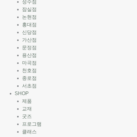
성수점
잠실점
논현점
홍대점
신당점
가산점
문정점
용산점
마곡점
천호점
종로점
서초점
SHOP
제품
교재
굿즈
프로그램
클래스