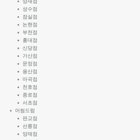
양재점
성수점
잠실점
논현점
부천점
홍대점
신당점
가산점
문정점
용산점
마곡점
천호점
종로점
서초점
어썸드럼
판교점
선릉점
양재점