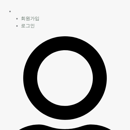
콘
텐
츠
회원가입
로
로그인
건
너
뛰
기