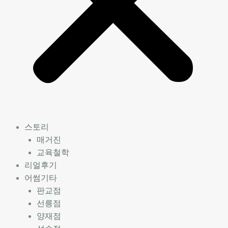
스토리
매거진
교육철학
리얼후기
어썸기타
판교점
선릉점
양재점