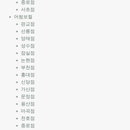
종로점
서초점
어썸보컬
판교점
선릉점
양재점
성수점
잠실점
논현점
부천점
홍대점
신당점
가산점
문정점
용산점
마곡점
천호점
종로점