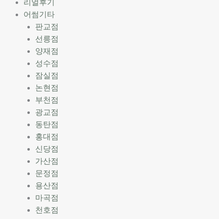
리얼후기
어썸기타
판교점
선릉점
양재점
성수점
잠실점
논현점
부천점
광교점
동탄점
홍대점
신당점
가산점
문정점
용산점
마곡점
천호점