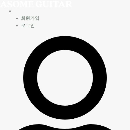
콘
텐
츠
회원가입
로
로그인
건
너
뛰
기