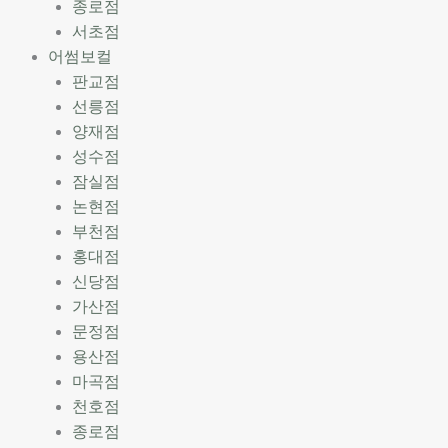
종로점
서초점
어썸보컬
판교점
선릉점
양재점
성수점
잠실점
논현점
부천점
홍대점
신당점
가산점
문정점
용산점
마곡점
천호점
종로점