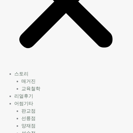
스토리
매거진
교육철학
리얼후기
어썸기타
판교점
선릉점
양재점