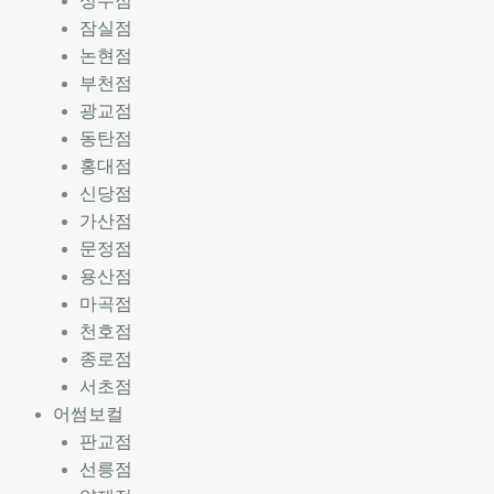
성수점
잠실점
논현점
부천점
광교점
동탄점
홍대점
신당점
가산점
문정점
용산점
마곡점
천호점
종로점
서초점
어썸보컬
판교점
선릉점