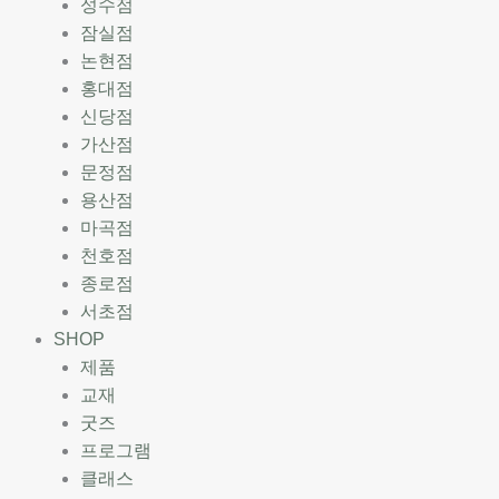
성수점
잠실점
논현점
홍대점
신당점
가산점
문정점
용산점
마곡점
천호점
종로점
서초점
SHOP
제품
교재
굿즈
프로그램
클래스