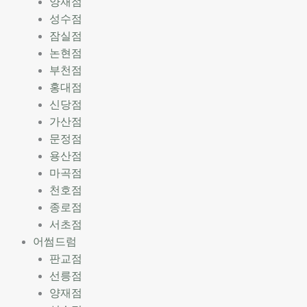
양재점
성수점
잠실점
논현점
부천점
홍대점
신당점
가산점
문정점
용산점
마곡점
천호점
종로점
서초점
어썸드럼
판교점
선릉점
양재점