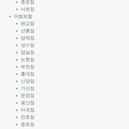
종로점
서초점
어썸보컬
판교점
선릉점
양재점
성수점
잠실점
논현점
부천점
홍대점
신당점
가산점
문정점
용산점
마곡점
천호점
종로점