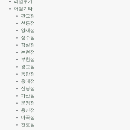
리얼후기
어썸기타
판교점
선릉점
양재점
성수점
잠실점
논현점
부천점
광교점
동탄점
홍대점
신당점
가산점
문정점
용산점
마곡점
천호점