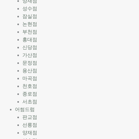
양재점
성수점
잠실점
논현점
부천점
홍대점
신당점
가산점
문정점
용산점
마곡점
천호점
종로점
서초점
어썸드럼
판교점
선릉점
양재점