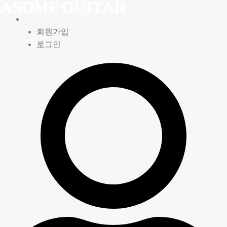
内
容
を
회원가입
ス
로그인
キ
ッ
プ