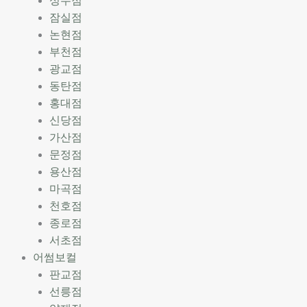
성수점
잠실점
논현점
부천점
광교점
동탄점
홍대점
신당점
가산점
문정점
용산점
마곡점
천호점
종로점
서초점
어썸보컬
판교점
선릉점