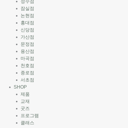
성수점
잠실점
논현점
홍대점
신당점
가산점
문정점
용산점
마곡점
천호점
종로점
서초점
SHOP
제품
교재
굿즈
프로그램
클래스