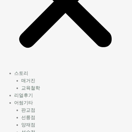
스토리
매거진
교육철학
리얼후기
어썸기타
판교점
선릉점
양재점