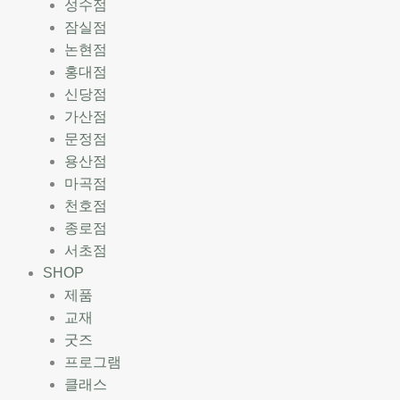
성수점
잠실점
논현점
홍대점
신당점
가산점
문정점
용산점
마곡점
천호점
종로점
서초점
SHOP
제품
교재
굿즈
프로그램
클래스