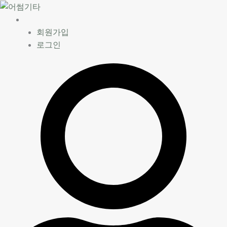
콘
텐
츠
회원가입
로
로그인
건
너
뛰
기