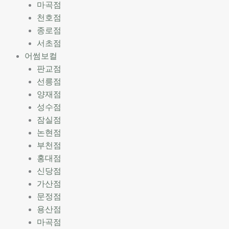
마곡점
천호점
종로점
서초점
어썸보컬
판교점
선릉점
양재점
성수점
잠실점
논현점
부천점
홍대점
신당점
가산점
문정점
용산점
마곡점