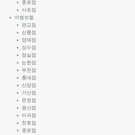
종로점
서초점
어썸보컬
판교점
선릉점
양재점
성수점
잠실점
논현점
부천점
홍대점
신당점
가산점
문정점
용산점
마곡점
천호점
종로점