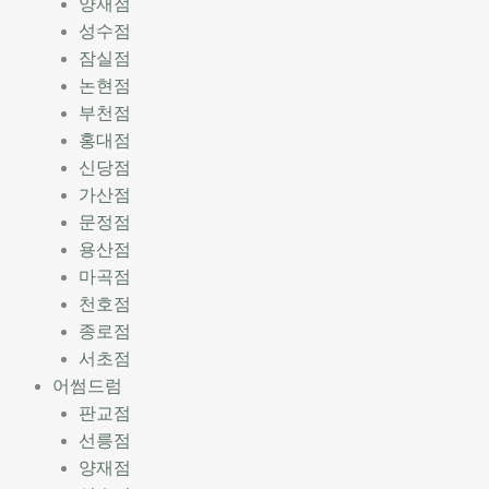
양재점
성수점
잠실점
논현점
부천점
홍대점
신당점
가산점
문정점
용산점
마곡점
천호점
종로점
서초점
어썸드럼
판교점
선릉점
양재점