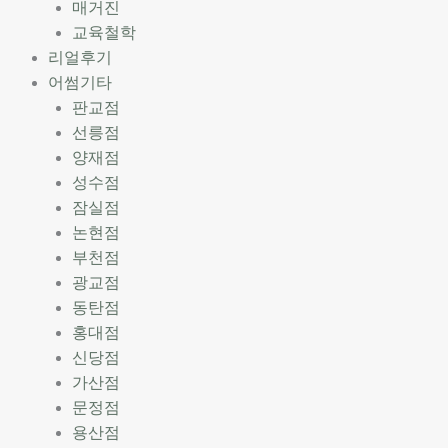
매거진
교육철학
리얼후기
어썸기타
판교점
선릉점
양재점
성수점
잠실점
논현점
부천점
광교점
동탄점
홍대점
신당점
가산점
문정점
용산점