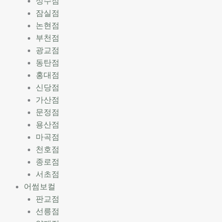
성수점
잠실점
논현점
부천점
광교점
동탄점
홍대점
신당점
가산점
문정점
용산점
마곡점
천호점
종로점
서초점
어썸보컬
판교점
선릉점