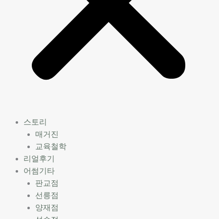
스토리
매거진
교육철학
리얼후기
어썸기타
판교점
선릉점
양재점