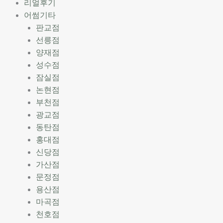
리얼후기
어썸기타
판교점
선릉점
양재점
성수점
잠실점
논현점
부천점
광교점
동탄점
홍대점
신당점
가산점
문정점
용산점
마곡점
천호점