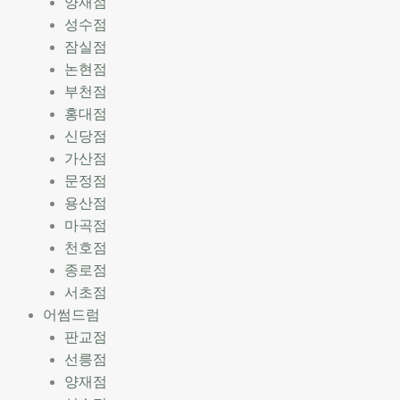
양재점
성수점
잠실점
논현점
부천점
홍대점
신당점
가산점
문정점
용산점
마곡점
천호점
종로점
서초점
어썸드럼
판교점
선릉점
양재점