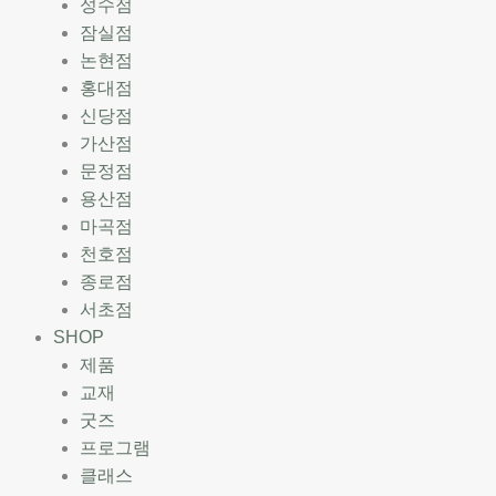
성수점
잠실점
논현점
홍대점
신당점
가산점
문정점
용산점
마곡점
천호점
종로점
서초점
SHOP
제품
교재
굿즈
프로그램
클래스