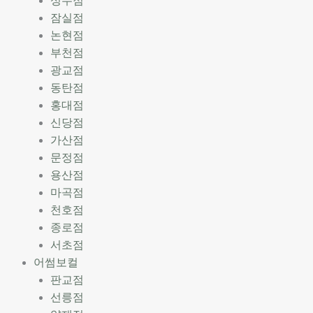
성수점
잠실점
논현점
부천점
광교점
동탄점
홍대점
신당점
가산점
문정점
용산점
마곡점
천호점
종로점
서초점
어썸보컬
판교점
선릉점