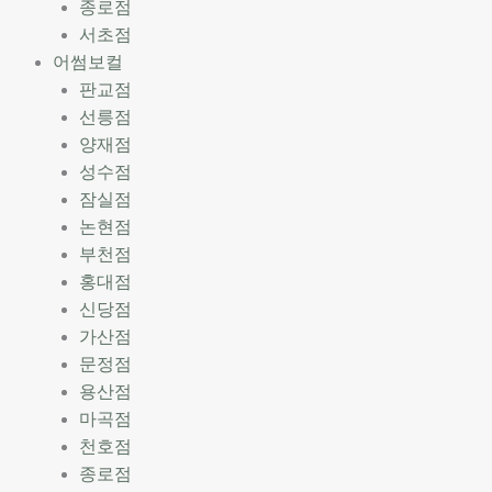
종로점
서초점
어썸보컬
판교점
선릉점
양재점
성수점
잠실점
논현점
부천점
홍대점
신당점
가산점
문정점
용산점
마곡점
천호점
종로점