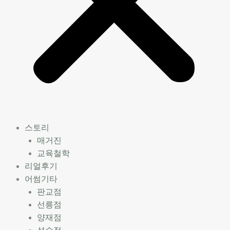
스토리
매거진
교육철학
리얼후기
어썸기타
판교점
선릉점
양재점