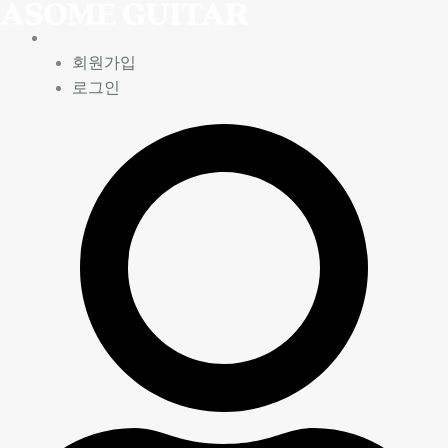
콘
텐
츠
회원가입
로
로그인
건
너
뛰
기