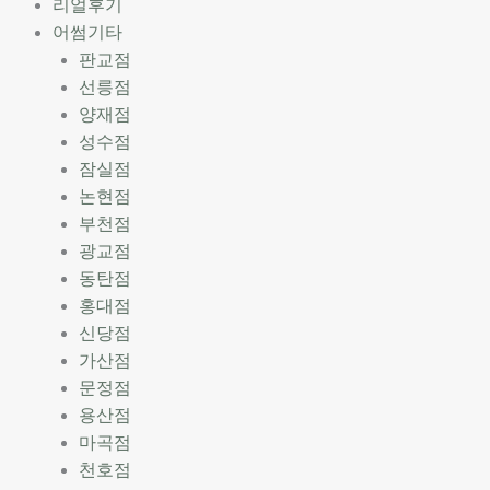
리얼후기
어썸기타
판교점
선릉점
양재점
성수점
잠실점
논현점
부천점
광교점
동탄점
홍대점
신당점
가산점
문정점
용산점
마곡점
천호점