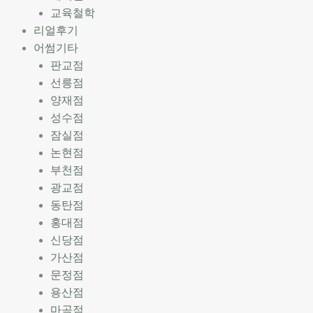
교육철학
리얼후기
어썸기타
판교점
선릉점
양재점
성수점
잠실점
논현점
부천점
광교점
동탄점
홍대점
신당점
가산점
문정점
용산점
마곡점