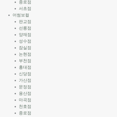
종로점
서초점
어썸보컬
판교점
선릉점
양재점
성수점
잠실점
논현점
부천점
홍대점
신당점
가산점
문정점
용산점
마곡점
천호점
종로점