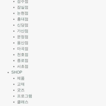
성수점
잠실점
논현점
홍대점
신당점
가산점
문정점
용산점
마곡점
천호점
종로점
서초점
SHOP
제품
교재
굿즈
프로그램
클래스