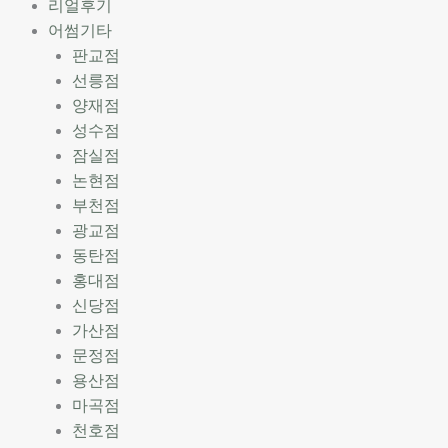
리얼후기
어썸기타
판교점
선릉점
양재점
성수점
잠실점
논현점
부천점
광교점
동탄점
홍대점
신당점
가산점
문정점
용산점
마곡점
천호점