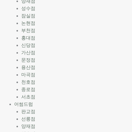
양재점
성수점
잠실점
논현점
부천점
홍대점
신당점
가산점
문정점
용산점
마곡점
천호점
종로점
서초점
어썸드럼
판교점
선릉점
양재점