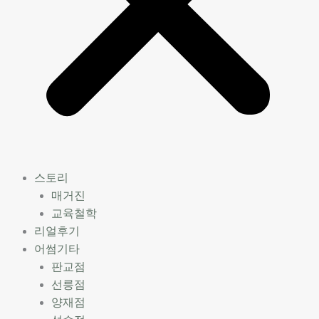
스토리
매거진
교육철학
리얼후기
어썸기타
판교점
선릉점
양재점