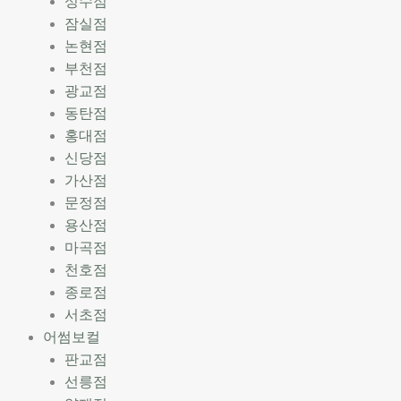
성수점
잠실점
논현점
부천점
광교점
동탄점
홍대점
신당점
가산점
문정점
용산점
마곡점
천호점
종로점
서초점
어썸보컬
판교점
선릉점