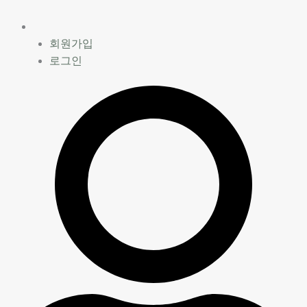
콘
어
원
원
원
원
현
현
현
현
텐
썸
래
래
래
래
재
재
재
재
츠
기
가
가
가
가
가
가
가
가
회원가입
로
타
격:
격:
격:
격:
격:
격:
격:
격:
로그인
건
튜
₩18,000.
₩18,000.
₩18,000.
₩15,000.
₩16,200.
₩16,200.
₩16,200.
₩13,500.
너
토
뛰
리
기
얼
북
수
량