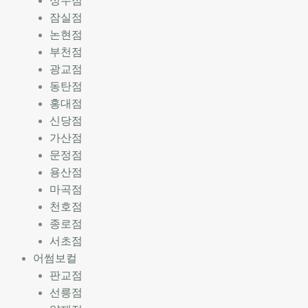
성수점
잠실점
논현점
부천점
광교점
동탄점
홍대점
신당점
가산점
문정점
용산점
마곡점
천호점
종로점
서초점
어썸보컬
판교점
선릉점