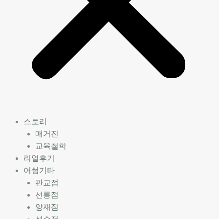
스토리
매거진
교육철학
리얼후기
어썸기타
판교점
선릉점
양재점