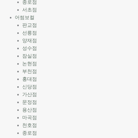
종로점
서초점
어썸보컬
판교점
선릉점
양재점
성수점
잠실점
논현점
부천점
홍대점
신당점
가산점
문정점
용산점
마곡점
천호점
종로점