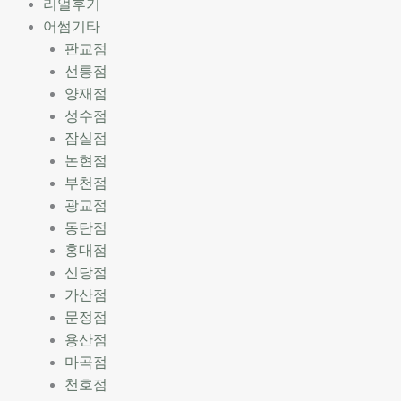
리얼후기
어썸기타
판교점
선릉점
양재점
성수점
잠실점
논현점
부천점
광교점
동탄점
홍대점
신당점
가산점
문정점
용산점
마곡점
천호점