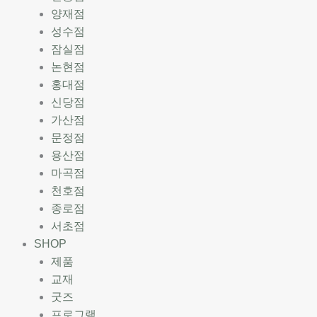
양재점
성수점
잠실점
논현점
홍대점
신당점
가산점
문정점
용산점
마곡점
천호점
종로점
서초점
SHOP
제품
교재
굿즈
프로그램