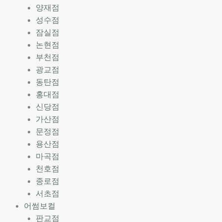
양재점
성수점
잠실점
논현점
부천점
광교점
동탄점
홍대점
신당점
가산점
문정점
용산점
마곡점
천호점
종로점
서초점
어썸보컬
판교점