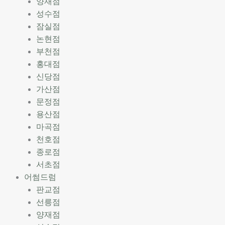
양재점
성수점
잠실점
논현점
부천점
홍대점
신당점
가산점
문정점
용산점
마곡점
천호점
종로점
서초점
어썸드럼
판교점
선릉점
양재점