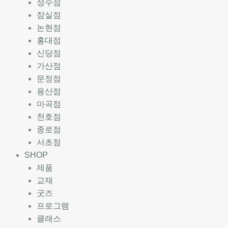
성수점
잠실점
논현점
홍대점
신당점
가산점
문정점
용산점
마곡점
천호점
종로점
서초점
SHOP
제품
교재
굿즈
프로그램
클래스