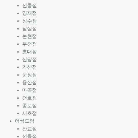
선릉점
양재점
성수점
잠실점
논현점
부천점
홍대점
신당점
가산점
문정점
용산점
마곡점
천호점
종로점
서초점
어썸드럼
판교점
선릉점