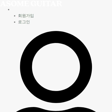
콘
리
텐
스
츠
닝
회원가입
로
시
로그인
건
네
너
마
뛰
수
기
량