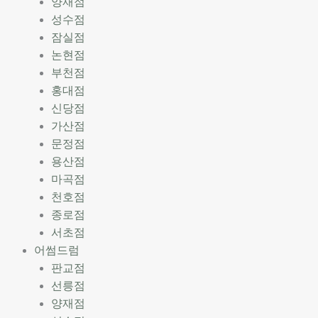
양재점
성수점
잠실점
논현점
부천점
홍대점
신당점
가산점
문정점
용산점
마곡점
천호점
종로점
서초점
어썸드럼
판교점
선릉점
양재점