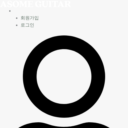
콘
4
텐
주
츠
완
회원가입
로
성
로그인
건
미
너
디
뛰
프
기
로
젝
트
수
량