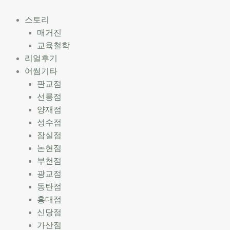
스토리
매거진
교육철학
리얼후기
어썸기타
판교점
선릉점
양재점
성수점
잠실점
논현점
부천점
광교점
동탄점
홍대점
신당점
가산점