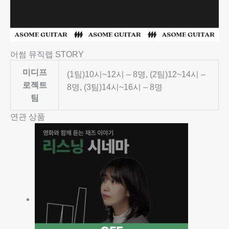
어썸 뮤직랩 STORY
미디프
(1팀)10시~12시 – 8명, (2팀)12~14시 –
로젝트
8명, (3팀)14시~16시 – 8명
팀
연관 상품