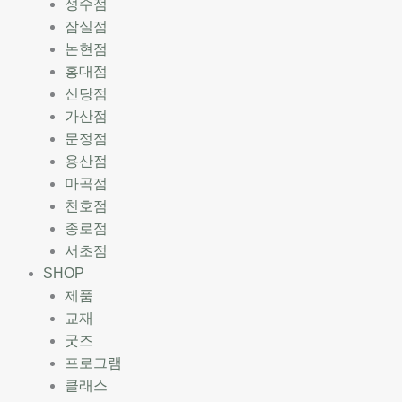
성수점
잠실점
논현점
홍대점
신당점
가산점
문정점
용산점
마곡점
천호점
종로점
서초점
SHOP
제품
교재
굿즈
프로그램
클래스