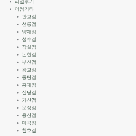
리얼후기
어썸기타
판교점
선릉점
양재점
성수점
잠실점
논현점
부천점
광교점
동탄점
홍대점
신당점
가산점
문정점
용산점
마곡점
천호점