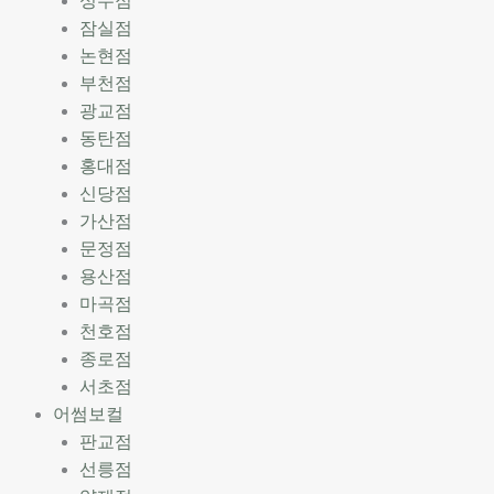
성수점
잠실점
논현점
부천점
광교점
동탄점
홍대점
신당점
가산점
문정점
용산점
마곡점
천호점
종로점
서초점
어썸보컬
판교점
선릉점