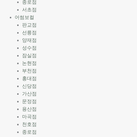
종로점
서초점
어썸보컬
판교점
선릉점
양재점
성수점
잠실점
논현점
부천점
홍대점
신당점
가산점
문정점
용산점
마곡점
천호점
종로점