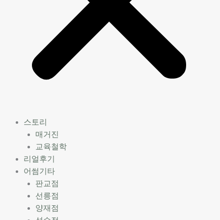
스토리
매거진
교육철학
리얼후기
어썸기타
판교점
선릉점
양재점