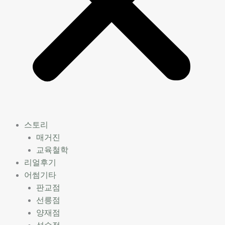
스토리
매거진
교육철학
리얼후기
어썸기타
판교점
선릉점
양재점