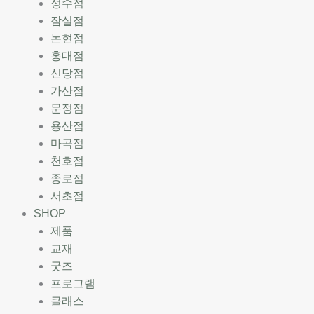
성수점
잠실점
논현점
홍대점
신당점
가산점
문정점
용산점
마곡점
천호점
종로점
서초점
SHOP
제품
교재
굿즈
프로그램
클래스