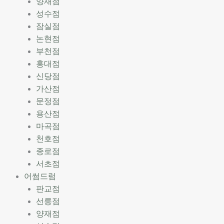
양재점
성수점
잠실점
논현점
부천점
홍대점
신당점
가산점
문정점
용산점
마곡점
천호점
종로점
서초점
어썸드럼
판교점
선릉점
양재점