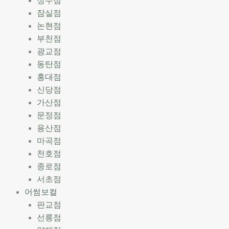
성수점
잠실점
논현점
부천점
광교점
동탄점
홍대점
신당점
가산점
문정점
용산점
마곡점
천호점
종로점
서초점
어썸보컬
판교점
선릉점