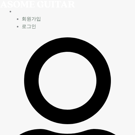
콘
텐
츠
회원가입
로
로그인
건
너
뛰
기