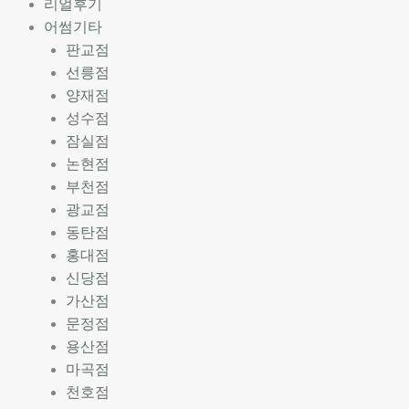
리얼후기
어썸기타
판교점
선릉점
양재점
성수점
잠실점
논현점
부천점
광교점
동탄점
홍대점
신당점
가산점
문정점
용산점
마곡점
천호점