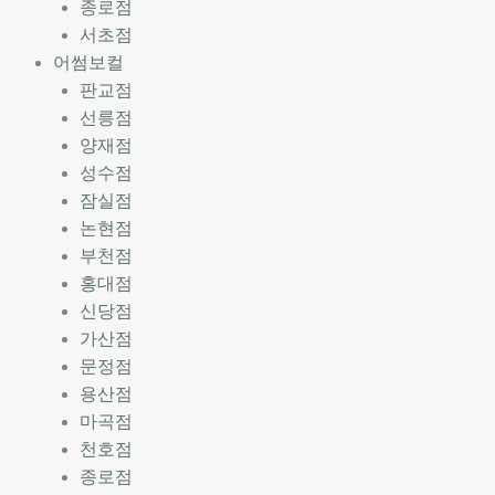
종로점
서초점
어썸보컬
판교점
선릉점
양재점
성수점
잠실점
논현점
부천점
홍대점
신당점
가산점
문정점
용산점
마곡점
천호점
종로점