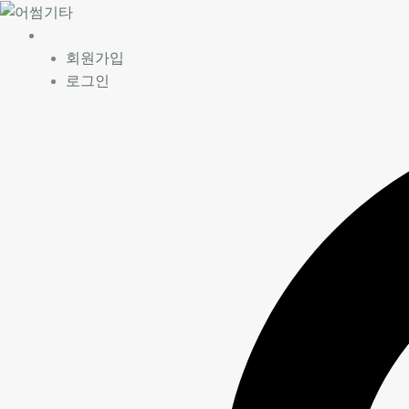
콘
텐
츠
회원가입
로
로그인
건
너
뛰
기