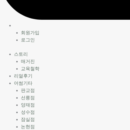
회원가입
로그인
스토리
매거진
교육철학
리얼후기
어썸기타
판교점
선릉점
양재점
성수점
잠실점
논현점