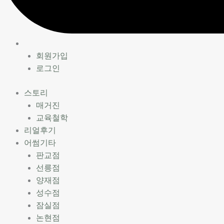
회원가입
로그인
스토리
매거진
교육철학
리얼후기
어썸기타
판교점
선릉점
양재점
성수점
잠실점
논현점