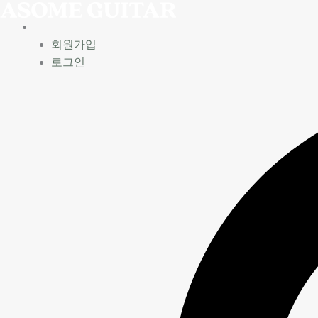
콘
텐
츠
회원가입
로
로그인
건
너
뛰
기